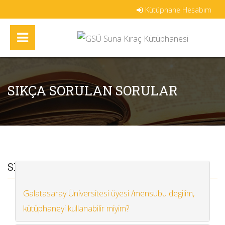
Kütüphane Hesabım
SIKÇA SORULAN SORULAR
SIKÇA SORULAN SORULAR
Galatasaray Üniversitesi üyesi /mensubu degilim,
kütüphaneyi kullanabilir miyim?