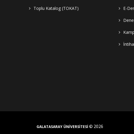
Toplu Katalog (TOKAT)
E-Der
Denem
Kampü
İntih
© 2026
GALATASARAY ÜNİVERSİTESİ