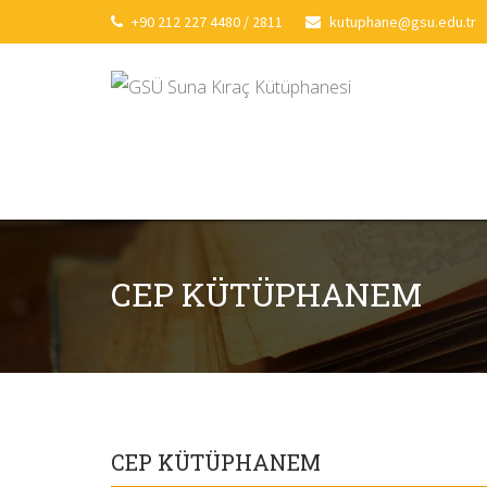
+90 212 227 4480 / 2811
kutuphane@gsu.edu.tr
CEP KÜTÜPHANEM
CEP KÜTÜPHANEM