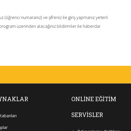
(öğrenci numaranız) ve şifreniz ile giriş yapmanız yeterli
program üzerinden alacağınız bildirimler ile haberdar
YNAKLAR
ONLINE EĞITIM
SERVISLER
itabanları
aplar