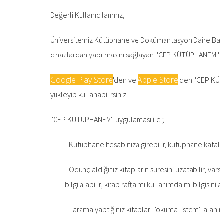
Değerli Kullanıcılarımız,
Üniversitemiz Kütüphane ve Dokümantasyon Daire Başkan
cihazlardan yapılmasını sağlayan ''CEP KÜTÜPHANEM'' 
Google Play Store
Apple Store
'den ve
'den ''CEP KÜ
yükleyip kullanabilirsiniz.
''CEP KÜTÜPHANEM'' uygulaması ile ;
- Kütüphane hesabınıza girebilir, kütüphane katalo
- Ödünç aldığınız kitapların süresini uzatabilir, v
bilgi alabilir, kitap rafta mı kullanımda mı bilgisini a
- Tarama yaptığınız kitapları ''okuma listem'' al