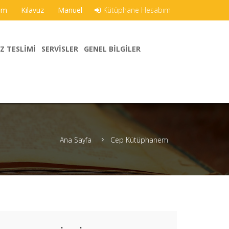
şim
Kılavuz
Manuel
Kütüphane Hesabım
Z TESLIMI
SERVISLER
GENEL BILGILER
Ana Sayfa
Cep Kütüphanem