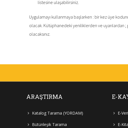
listesine ulaşabilirsiniz.
Uygulamayı kullanmaya başlarken : bir kez üye kodunuz 
olacak. Kütüphanedeki yeniliklerden ve uyarılardan ; 
olacaksınız.
ARAŞTIRMA
E-KA
Katalog Tarama (YORDAM)
E-Ver
Bütünleşik Tarama
E-Kit