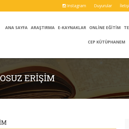
Instagram
Duyurular
İleti
ANA SAYFA
ARAŞTIRMA
E-KAYNAKLAR
ONLINE EĞITIM
TE
CEP KÜTÜPHANEM
OSUZ ERIŞIM
IM