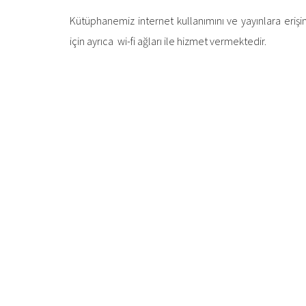
Kütüphanemiz internet kullanımını ve yayınlara erişi
için ayrıca wi-fi ağları ile hizmet vermektedir.