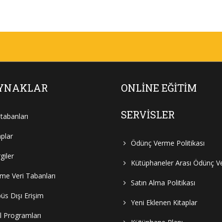
YNAKLAR
ONLINE EĞITIM
SERVISLER
itabanları
aplar
Ödünç Verme Politikası
giler
Kütüphaneler Arası Ödünç 
e Veri Tabanları
Satın Alma Politikası
s Dışı Erişim
Yeni Eklenen Kitaplar
al Programları