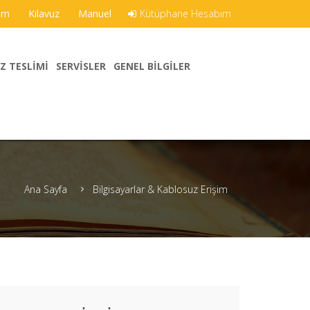
şim
Kılavuz
Manuel
Kütüphane Hesabım
Z TESLIMI
SERVISLER
GENEL BILGILER
Ana Sayfa
Bilgisayarlar & Kablosuz Erişim