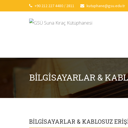
+90 212 227 4480 / 2811
kutuphane@gsu.edu.tr
BILGISAYARLAR & KABL
BILGISAYARLAR & KABLOSUZ ERIŞ