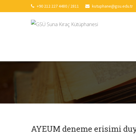
+90 212 227 4480 / 2811
kutuphane@gsu.edu.tr
AYEUM deneme erisimi du