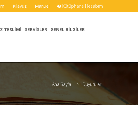
şim
Kılavuz
Manuel
Kütüphane Hesabım
Z TESLIMI
SERVISLER
GENEL BILGILER
Ana Sayfa
Duyurular