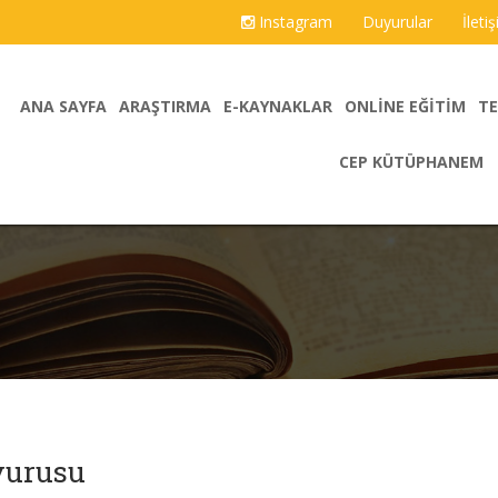
Instagram
Duyurular
İleti
ANA SAYFA
ARAŞTIRMA
E-KAYNAKLAR
ONLINE EĞITIM
TE
CEP KÜTÜPHANEM
yurusu