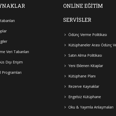
YNAKLAR
ONLINE EĞITIM
SERVISLER
itabanları
aplar
Ödünç Verme Politikası
giler
Kütüphaneler Arası Ödünç 
e Veri Tabanları
Satın Alma Politikası
s Dışı Erişim
Yeni Eklenen Kitaplar
al Programları
Kütüphane Planı
Rezerve Kaynaklar
Engelsiz Kütüphane
Oku & Yayımla Anlaşmaları